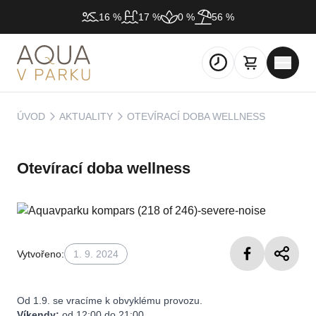
16 %
17 %
0 %
56 %
ÚVOD
AKTUALITY
OTEVÍRACÍ DOBA WELLNESS
Otevírací doba wellness
Vytvořeno:
1. 9. 2024
Od 1.9. se vracíme k obvyklému provozu.
Víkendy:
od 12:00 do 21:00