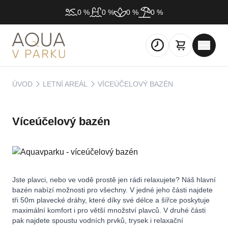
0 %
0 %
0 %
0 %
ÚVOD
LETNÍ AREÁL
VÍCEÚČELOVÝ BAZÉN
Víceúčelový bazén
Jste plavci, nebo ve vodě prostě jen rádi relaxujete? Náš hlavní
bazén nabízí možnosti pro všechny. V jedné jeho části najdete
tři 50m plavecké dráhy, které díky své délce a šířce poskytuje
maximální komfort i pro větší množství plavců. V druhé části
pak najdete spoustu vodních prvků, trysek i relaxační